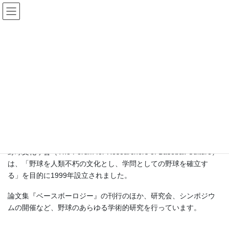
コ
ナ
野球文化學會
ン
ビ
テ
ゲ
ン
ー
野球文化學會とは
ツ
シ
へ
ョ
ス
ン
HOME
野球文化學會とは
キ
に
ッ
移
プ
動
野球文化學會とは
野球文化學會（The Forum for Researchers of Baseball Culture）
は、「野球を人類不朽の文化とし、学問としての野球を確立す
る」を目的に1999年設立されました。
論文集『ベースボーロジー』の刊行のほか、研究会、シンポジウ
ムの開催など、野球のあらゆる学術的研究を行っています。