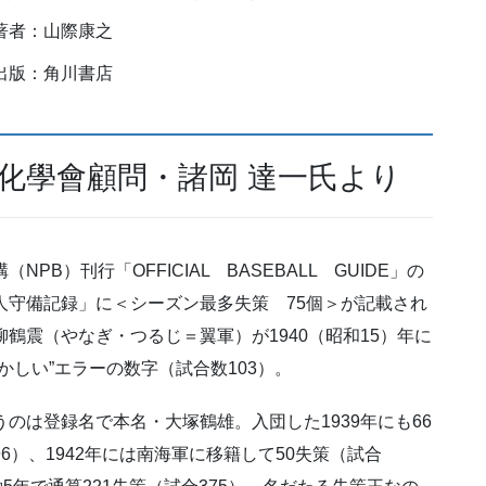
著者：山際康之
出版：角川書店
化學會顧問・諸岡 達一氏より
NPB）刊行「OFFICIAL BASEBALL GUIDE」の
人守備記録」に＜シーズン最多失策 75個＞が記載され
柳鶴震（やなぎ・つるじ＝翼軍）が1940（昭和15）年に
かしい”エラーの数字（試合数103）。
うのは登録名で本名・大塚鶴雄。入団した1939年にも66
6）、1942年には南海軍に移籍して50失策（試合