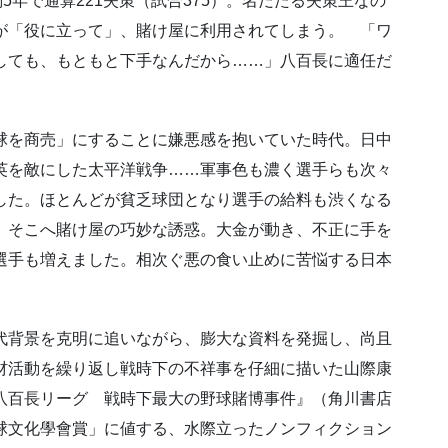
働5年で通算221失策（試合375）。名だたる失策王なの
が「役に立って」、賭け屋に利用されてしまう。 「ワ
しても、もともと下手なんだから……」八百長に適任だ
。
球を商売」にすることに嫌悪感を抱いていた時代。日中
英を敵にした太平洋戦争……軍事色も濃く選手らも次々
した。ほとんどが貧乏球団となり選手の給料も渋くなる
。そこへ賭け屋の巧妙な誘惑。大金が動き、不正に手を
選手も増えました。相次ぐ悪の食い止めに苦悩する日本
代背景を克明に追いながら、膨大な資料を発掘し、尚且
材活動を繰り返し戦時下の不祥事を仔細に描いた山際康
八百長リーグ 戦時下最大の野球賭博事件』（角川書店
球文化學會賞」に値する、水際立ったノンフィクション