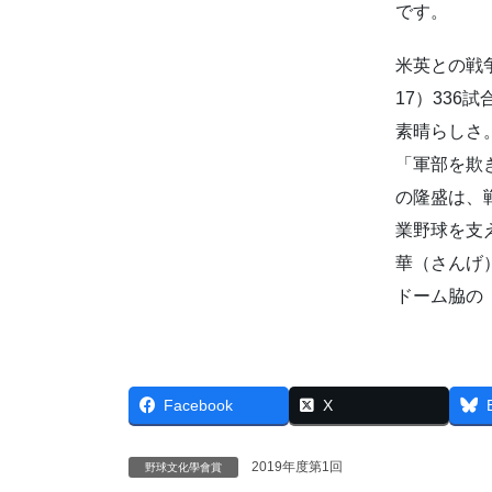
です。
米英との戦
17）336
素晴らしさ
「軍部を欺
の隆盛は、
業野球を支
華（さんげ
ドーム脇の
Facebook
X
2019年度第1回
野球文化學會賞