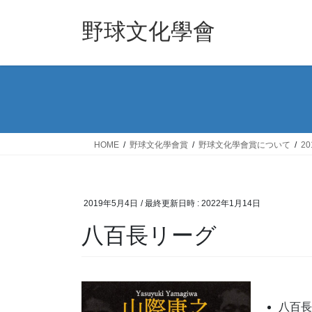
コ
ナ
ン
ビ
野球文化學會
テ
ゲ
ン
ー
ツ
シ
へ
ョ
ス
ン
キ
に
ッ
移
HOME
野球文化學會賞
野球文化學會賞について
2
プ
動
2019年5月4日
/ 最終更新日時 :
2022年1月14日
八百長リーグ
八百長