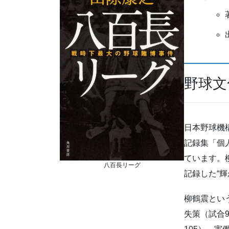
野球文
日本野球機構（
記録集「個
ています。
八百長リーグ
記録した“輝
柳鶴震とい
失策（試合9