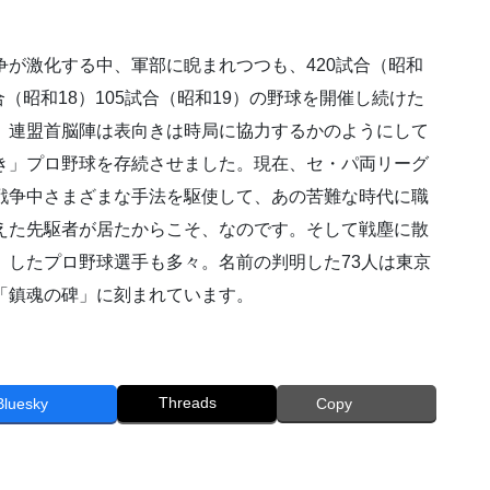
争が激化する中、軍部に睨まれつつも、420試合（昭和
試合（昭和18）105試合（昭和19）の野球を開催し続けた
。連盟首脳陣は表向きは時局に協力するかのようにして
き」プロ野球を存続させました。現在、セ・パ両リーグ
戦争中さまざまな手法を駆使して、あの苦難な時代に職
えた先駆者が居たからこそ、なのです。そして戦塵に散
）したプロ野球選手も多々。名前の判明した73人は東京
「鎮魂の碑」に刻まれています。
Threads
Bluesky
Copy