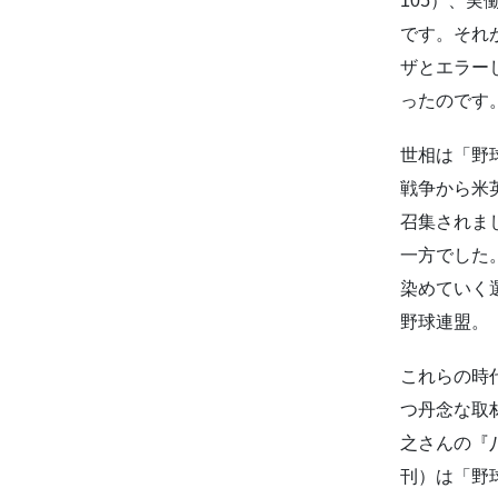
105）、実
です。それ
ザとエラー
ったのです
世相は「野
戦争から米
召集されま
一方でした
染めていく
野球連盟。
これらの時
つ丹念な取
之さんの『
刊）は「野