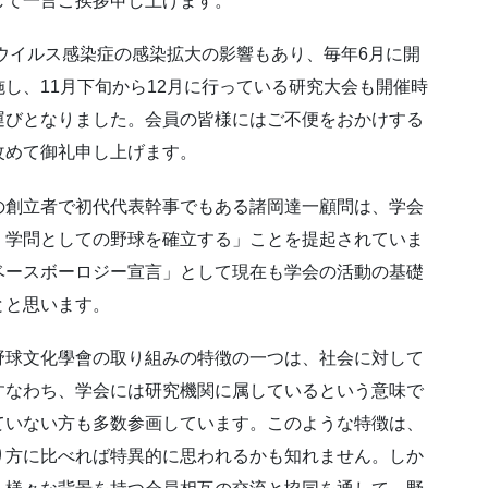
して一言ご挨拶申し上げます。
ナウイルス感染症の感染拡大の影響もあり、毎年6月に開
し、11月下旬から12月に行っている研究大会も開催時
運びとなりました。会員の皆様にはご不便をおかけする
改めて御礼申し上げます。
の創立者で初代代表幹事でもある諸岡達一顧問は、学会
、学問としての野球を確立する」ことを提起されていま
ベースボーロジー宣言」として現在も学会の活動の基礎
とと思います。
野球文化學會の取り組みの特徴の一つは、社会に対して
すなわち、学会には研究機関に属しているという意味で
ていない方も多数参画しています。このような特徴は、
り方に比べれば特異的に思われるかも知れません。しか