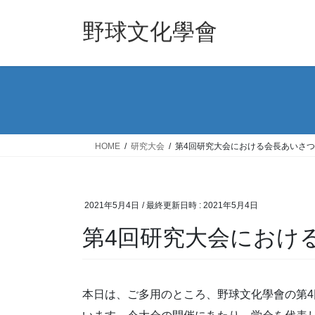
コ
ナ
ン
ビ
野球文化學會
テ
ゲ
ン
ー
ツ
シ
へ
ョ
ス
ン
キ
に
ッ
移
HOME
研究大会
第4回研究大会における会長あいさつ
プ
動
2021年5月4日
/ 最終更新日時 :
2021年5月4日
第4回研究大会におけ
本日は、ご多用のところ、野球文化學會の第