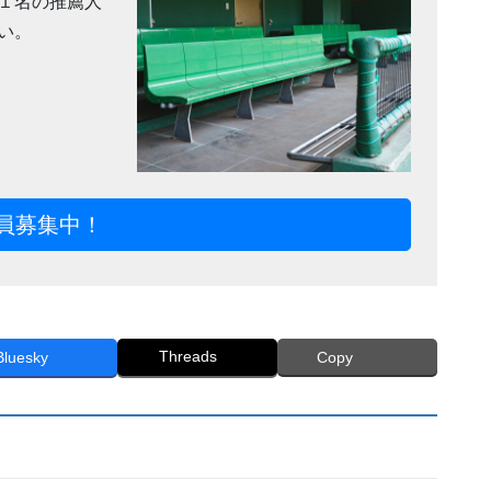
１名の推薦人
い。
員募集中！
Threads
Bluesky
Copy