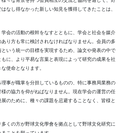
、様々な背景を持つ会員相互の交流と協同を通して、野
ではなし得なかった新しい知見を獲得してきたことは、
、学会の活動の根幹をなすとともに、学会と社会を媒介
のあり方も常に検討されなければなりません。会員の多
与という統一の目標を実現するため、論文や発表の中で
ともに、より平易な言葉と表現によって研究の成果を社
きな使命となります。
各理事が職掌を分担しているものの、特に事務局業務の
皆様の協力を仰がねばなりません。現在学会の運営の任
発展のために、種々の課題を忌避することなく、皆様と
り多くの方が野球文化學會を拠点として野球文化研究に
れることを願っています。